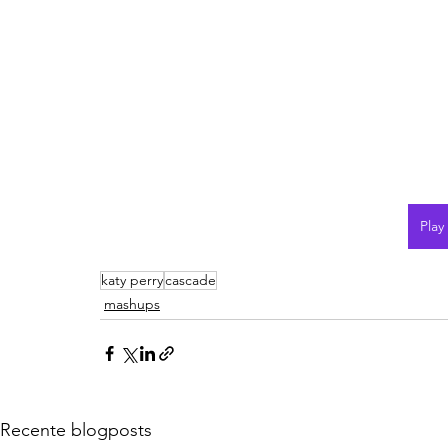
Play
katy perry
cascade
mashups
Recente blogposts