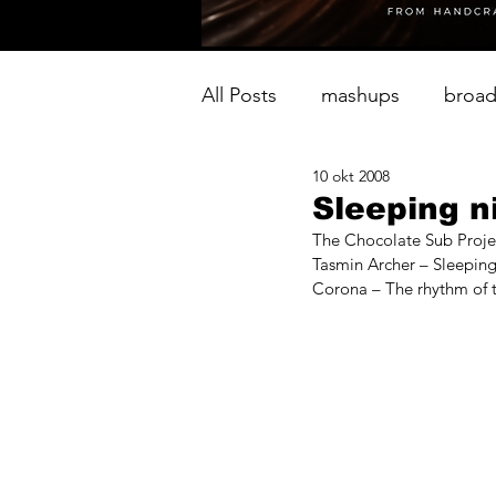
All Posts
mashups
broad
10 okt 2008
Sleeping n
The Chocolate Sub Projec
Tasmin Archer – Sleeping
Corona – The rhythm of t