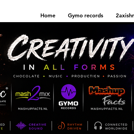
Home
Gymo records
2axis