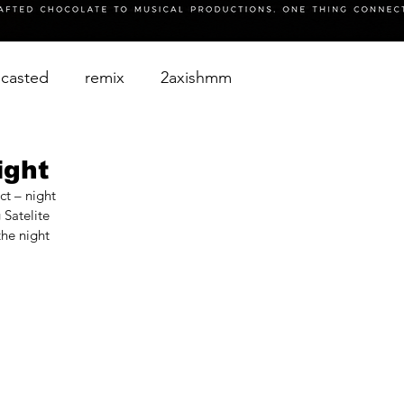
casted
remix
2axishmm
ight
t – night
 Satelite
he night