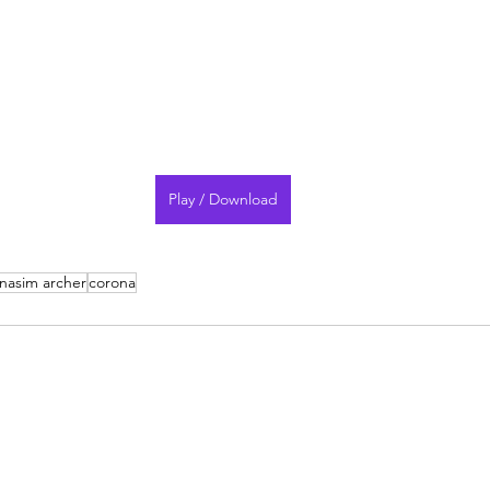
Play / Download
nasim archer
corona