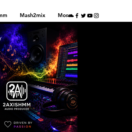
hmm
Mash2mix
More