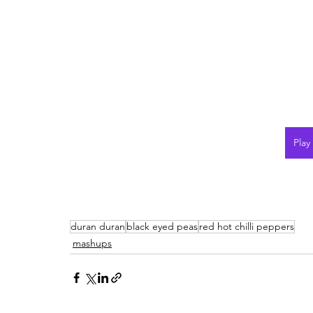
Play
duran duran
black eyed peas
red hot chilli peppers
mashups