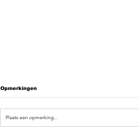
Opmerkingen
Plaats een opmerking...
Leave me 
EGOpop memorial