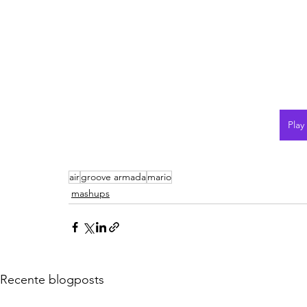
Play
air
groove armada
mario
mashups
Recente blogposts