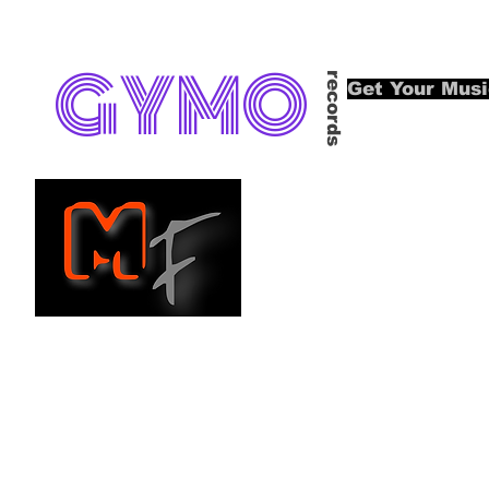
mashup 2025
GYMO
records
Get Your Mus