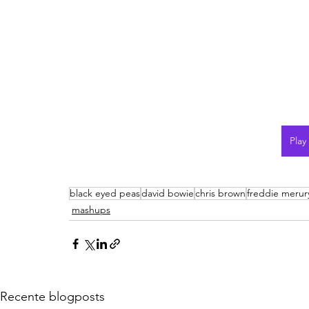
Play
black eyed peas
david bowie
chris brown
freddie merur
mashups
Recente blogposts