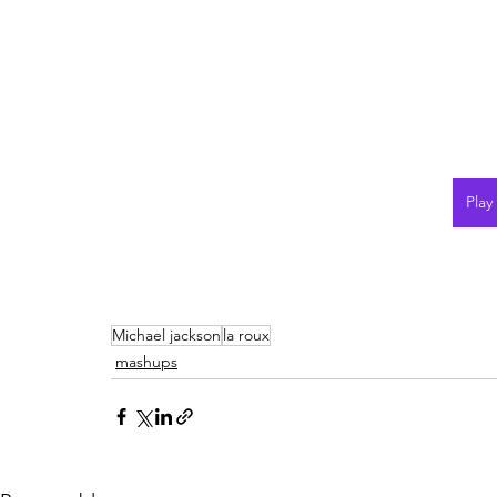
Play
Michael jackson
la roux
mashups