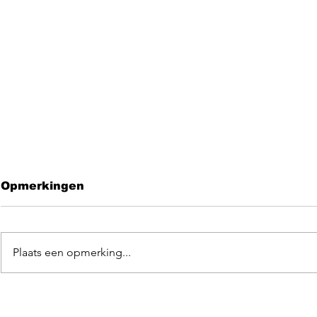
Opmerkingen
Plaats een opmerking...
Leave me 
EGOpop memorial
mashup 2025