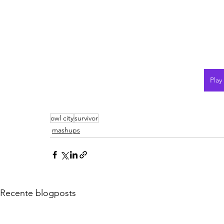
Play
owl city
survivor
mashups
Recente blogposts