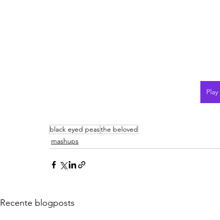
Play
black eyed peas
the beloved
mashups
Recente blogposts