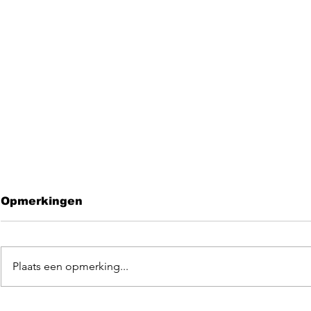
Opmerkingen
Plaats een opmerking...
Leave me 
EGOpop memorial