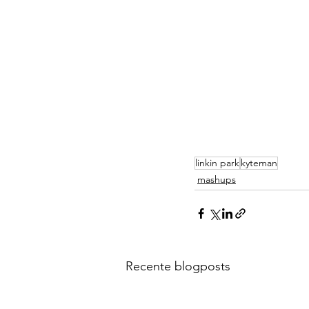
linkin park
kyteman
mashups
Recente blogposts