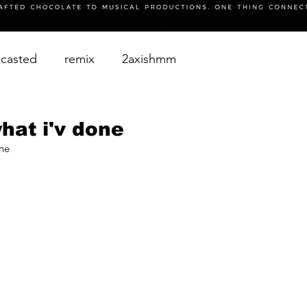
casted
remix
2axishmm
hat i'v done
one