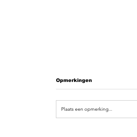
Opmerkingen
Plaats een opmerking...
EGOpop memorial
mashup 2025