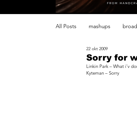
All Posts
mashups
broad
22 okt 2009
Sorry for w
Linkin Park – What i’v d
Kyteman – Sorry