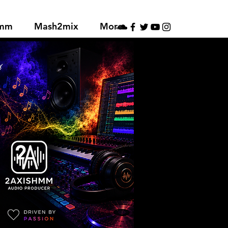
hmm
Mash2mix
More