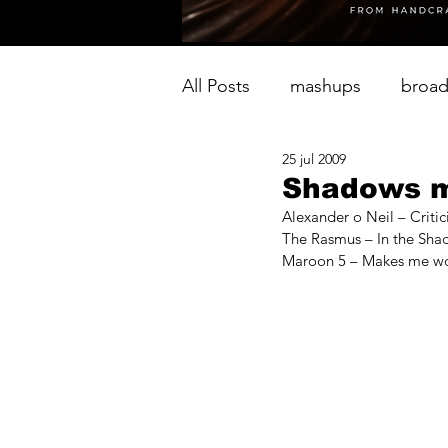
All Posts
mashups
broad
25 jul 2009
Shadows m
Alexander o Neil – Critic
The Rasmus – In the Sh
Maroon 5 – Makes me w