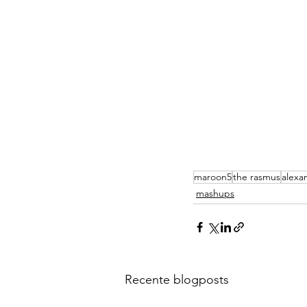
maroon5
the rasmus
alexa
mashups
Recente blogposts