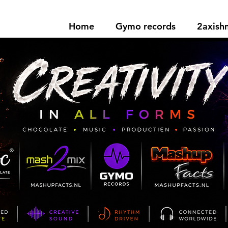
Home
Gymo records
2axis