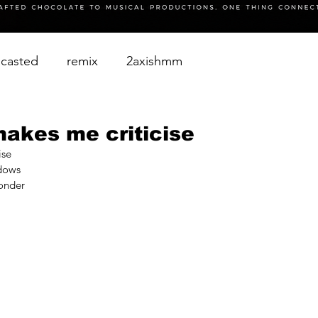
casted
remix
2axishmm
akes me criticise
ise
adows
onder