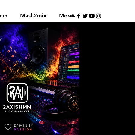
hmm
Mash2mix
More