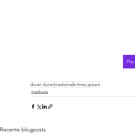
Play
duran duran
madonna
britney spears
mashups
Recente blogposts