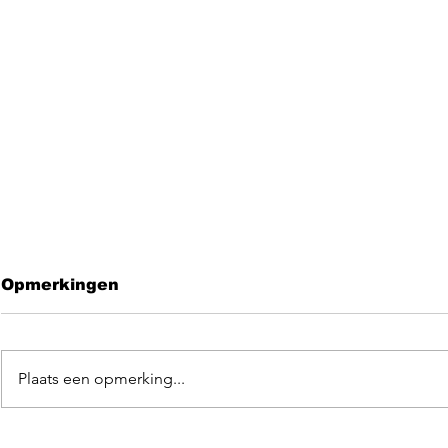
Opmerkingen
Plaats een opmerking...
Leave me 
EGOpop memorial