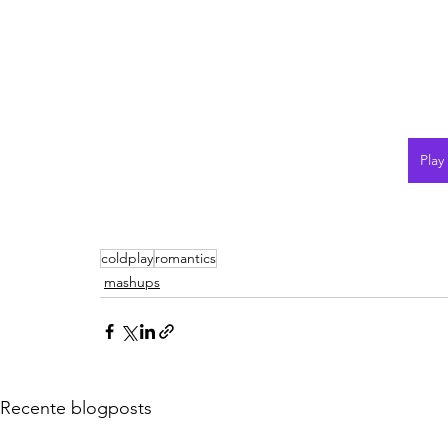
Play
coldplay
romantics
mashups
Recente blogposts