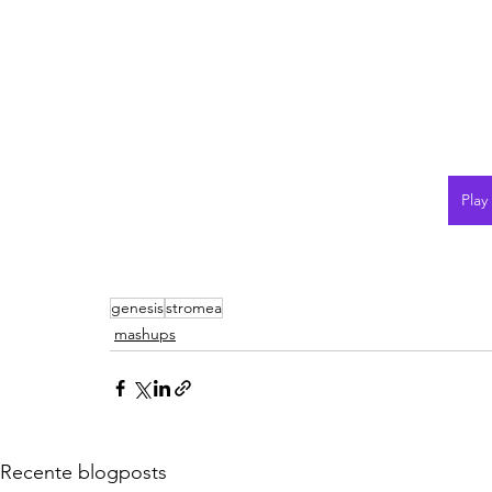
Play
genesis
stromea
mashups
Recente blogposts