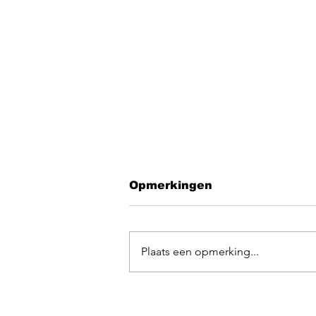
Opmerkingen
Plaats een opmerking...
EGOpop memorial
mashup 2025