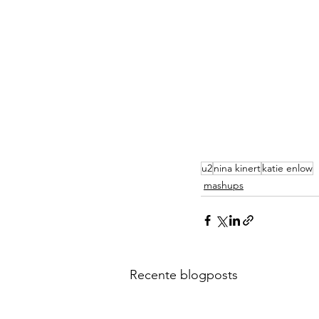
u2
nina kinert
katie enlow
mashups
Recente blogposts