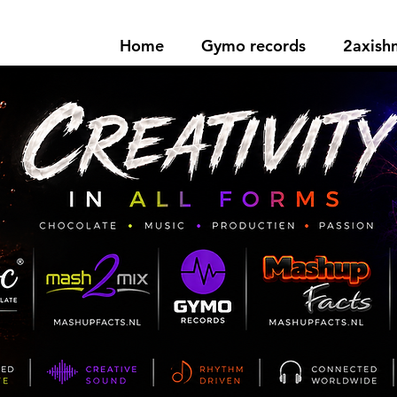
Home
Gymo records
2axis