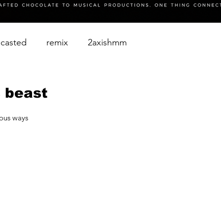
casted
remix
2axishmm
 beast
ious ways