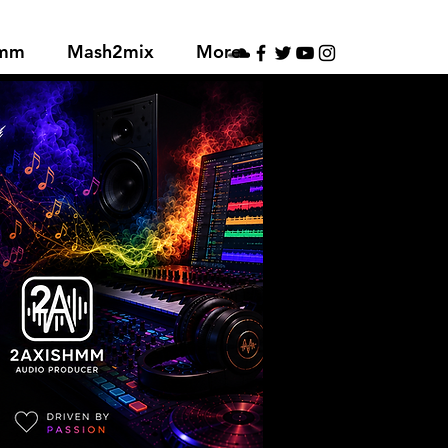
hmm
Mash2mix
More