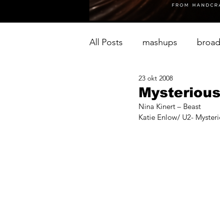
All Posts
mashups
broad
23 okt 2008
Mysterious
Nina Kinert – Beast
Katie Enlow/ U2- Myster