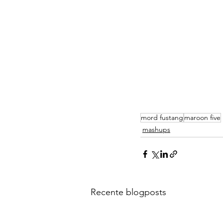
mord fustang
maroon five
mashups
Recente blogposts