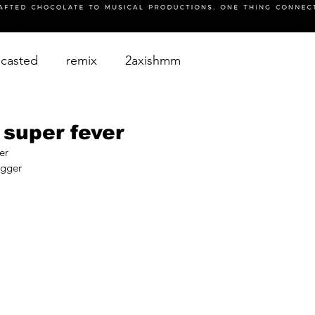
casted
remix
2axishmm
 super fever
er
agger