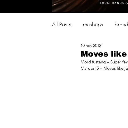
All Posts
mashups
broad
10 nov 2012
Moves like
Mord fustang – Super fev
Maroon 5 – Moves like j