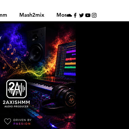
hmm
Mash2mix
More