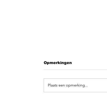
Opmerkingen
Plaats een opmerking...
EGOpop memorial
mashup 2025