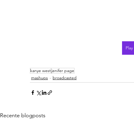
Play
kanye west
jenifer page
mashups
broadcasted
Recente blogposts