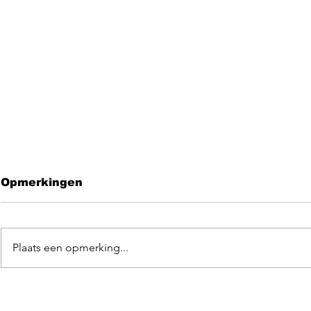
Opmerkingen
Plaats een opmerking...
Leave me 
EGOpop memorial
mashup 2025