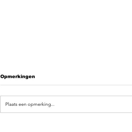
Opmerkingen
Plaats een opmerking...
Leave me 
EGOpop memorial
mashup 2025