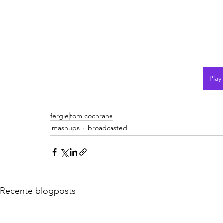
Play
fergie
tom cochrane
mashups
broadcasted
Recente blogposts