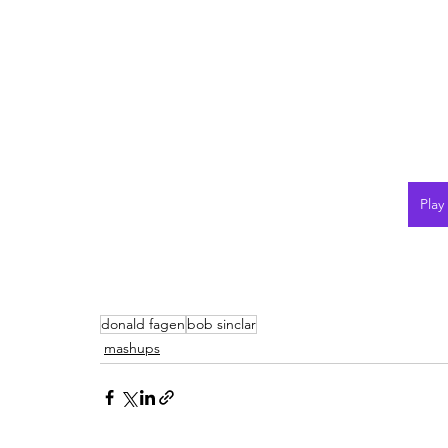
Play
donald fagen
bob sinclar
mashups