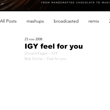
All Posts
mashups
broadcasted
remix
23 nov 2008
IGY feel for you
Donald Fagen – IGY
Bob Sinclar – Feel for you