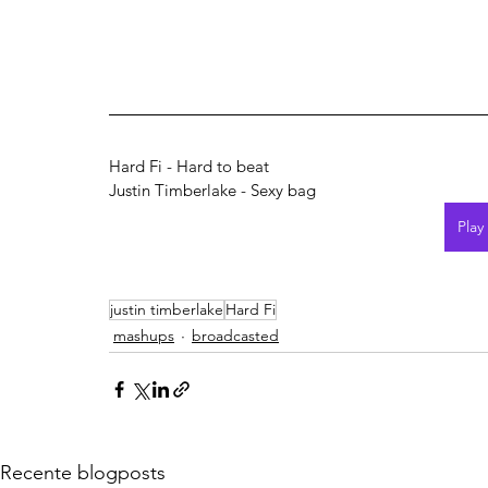
Hard Fi - Hard to beat
Justin Timberlake - Sexy bag
Play
justin timberlake
Hard Fi
mashups
broadcasted
Recente blogposts