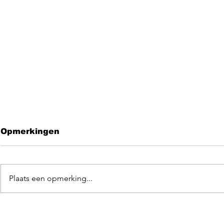
Opmerkingen
Plaats een opmerking...
Leave me 
EGOpop memorial
mashup 2025