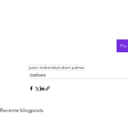
Play
justin timberlake
robert palmer
mashups
Recente blogposts