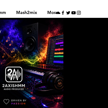
hmm
Mash2mix
More