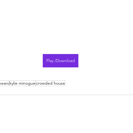
Play /Download
pears
kylie minogue
crowded house