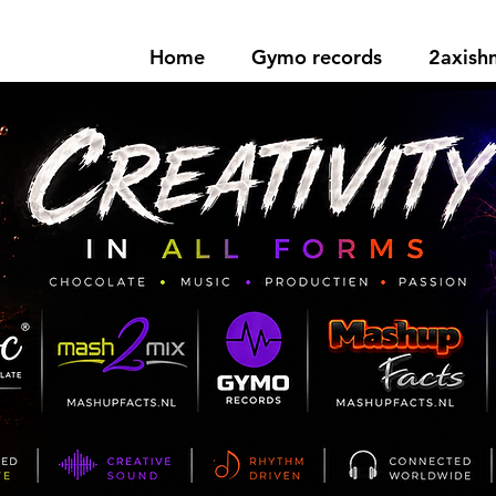
Home
Gymo records
2axis