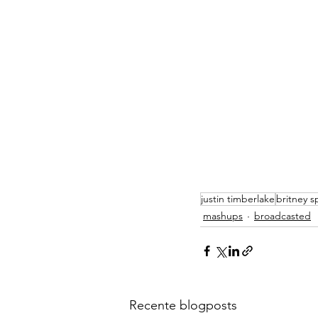
justin timberlake
britney s
mashups
broadcasted
Recente blogposts