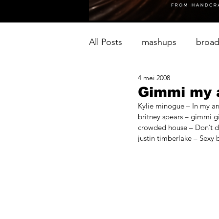
All Posts
mashups
broad
4 mei 2008
Gimmi my 
Kylie minogue – In my a
britney spears – gimmi 
crowded house – Don’t dr
justin timberlake – Sexy 