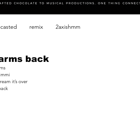
casted
remix
2axishmm
arms back
rms
gimmi
eam it’s over
back