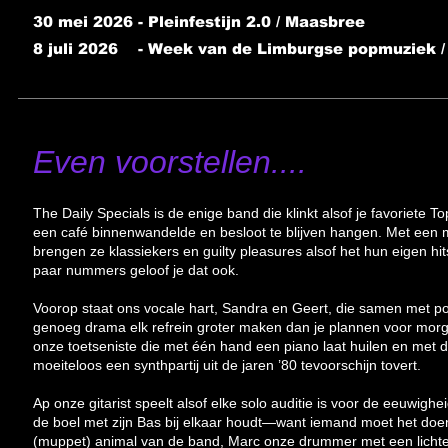
30 mei 2026 - Pleinfestijn 2.0 / Maasbree
8 juli 2026 - Week van de Limburgse popmuziek /
I'm a paragraph. Click here to add
Even voorstellen....
The Daily Specials is de enige band die klinkt alsof je favoriete To
een café binnenwandelde en besloot te blijven hangen. Met een 
brengen ze klassiekers en guilty pleasures alsof het hun eigen hit
paar nummers geloof je dat ook.
Voorop staat ons vocale hart, Sandra en Geert, die samen met p
genoeg drama elk refrein groter maken dan je plannen voor mor
onze toetseniste die met één hand een piano laat huilen en met
moeiteloos een synthpartij uit de jaren ’80 tevoorschijn tovert.
Ap onze gitarist speelt alsof elke solo auditie is voor de eeuwigheid
de boel met zijn Bas bij elkaar houdt—want iemand moet het doen
(muppet) animal van de band, Marc onze drummer met een lichte 